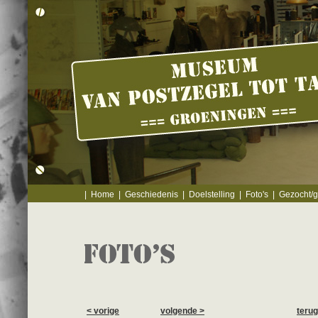
|
Home
|
Geschiedenis
|
Doelstelling
|
Foto's
|
Gezocht/
< vorige
volgende >
terug